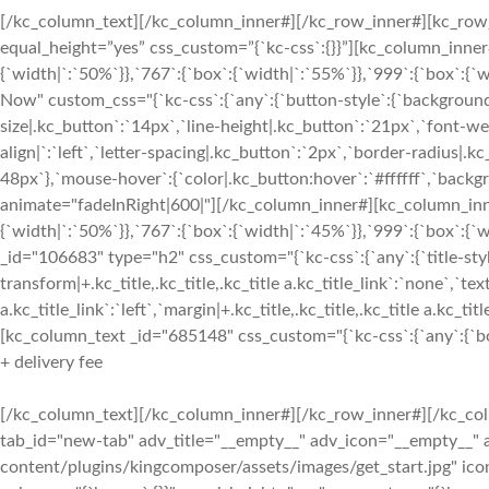
[/kc_column_text][/kc_column_inner#][/kc_row_inner#][kc_row_
equal_height=”yes” css_custom=”{`kc-css`:{}}”][kc_column_inne
{`width|`:`50%`}},`767`:{`box`:{`width|`:`55%`}},`999`:{`box`:{`
Now" custom_css="{`kc-css`:{`any`:{`button-style`:{`background
size|.kc_button`:`14px`,`line-height|.kc_button`:`21px`,`font-w
align|`:`left`,`letter-spacing|.kc_button`:`2px`,`border-radius
48px`},`mouse-hover`:{`color|.kc_button:hover`:`#ffffff`,`back
animate="fadeInRight|600|"][/kc_column_inner#][kc_column_inn
{`width|`:`50%`}},`767`:{`box`:{`width|`:`45%`}},`999`:{`box`:{`
_id="106683" type="h2" css_custom="{`kc-css`:{`any`:{`title-style`:
transform|+.kc_title,.kc_title,.kc_title a.kc_title_link`:`none`,`text-
a.kc_title_link`:`left`,`margin|+.kc_title,.kc_title,.kc_title a.kc_t
[kc_column_text _id="685148" css_custom="{`kc-css`:{`any`:{`box`
+ delivery fee
[/kc_column_text][/kc_column_inner#][/kc_row_inner#][/kc_col
tab_id="new-tab" adv_title="__empty__" adv_icon="__empty__" 
content/plugins/kingcomposer/assets/images/get_start.jpg" ic