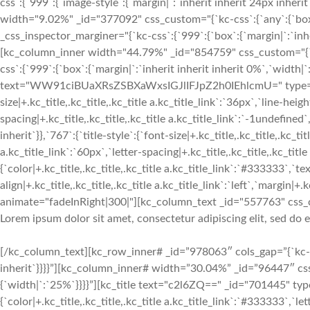
css`:{`999`:{`image-style`:{`margin|`:`inherit inherit 24px inhe
width="9.02%" _id="377092" css_custom="{`kc-css`:{`any`:{`box`:
_css_inspector_marginer="{`kc-css`:{`999`:{`box`:{`margin|`:`inhe
[kc_column_inner width="44.79%" _id="854759" css_custom="{`kc
css`:{`999`:{`box`:{`margin|`:`inherit inherit inherit 0%`,`width|`
text="WW91ciBUaXRsZSBXaWxsIGJlIFJpZ2h0IEhlcmU=" type="h1" 
size|+.kc_title,.kc_title,.kc_title a.kc_title_link`:`36px`,`line-heigh
spacing|+.kc_title,.kc_title,.kc_title a.kc_title_link`:`-1undefined`,
inherit`}},`767`:{`title-style`:{`font-size|+.kc_title,.kc_title,.kc_tit
a.kc_title_link`:`60px`,`letter-spacing|+.kc_title,.kc_title,.kc_title 
{`color|+.kc_title,.kc_title,.kc_title a.kc_title_link`:`#333333`,`tex
align|+.kc_title,.kc_title,.kc_title a.kc_title_link`:`left`,`margin|+.k
animate="fadeInRight|300|"][kc_column_text _id="557763" css_c
Lorem ipsum dolor sit amet, consectetur adipiscing elit, sed do
[/kc_column_text][kc_row_inner# _id=”978063″ cols_gap=”{`kc-css
inherit`}}}}”][kc_column_inner# width=”30.04%” _id=”96447″ css
{`width|`:`25%`}}}}”][kc_title text="c2l6ZQ==" _id="701445" type
{`color|+.kc_title,.kc_title,.kc_title a.kc_title_link`:`#333333`,`let