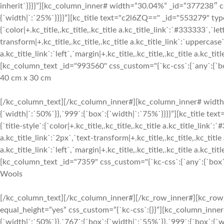
inherit`}}}}”][kc_column_inner# width=”30.04%” _id=”377238″ cs
{`width|`:`25%`}}}}”][kc_title text="c2l6ZQ==" _id="553279" type
{`color|+.kc_title,.kc_title,.kc_title a.kc_title_link`:`#333333`,`let
transform|+.kc_title,.kc_title,.kc_title a.kc_title_link`:`uppercase`,
a.kc_title_link`:`left`,`margin|+.kc_title,.kc_title,.kc_title a.kc_t
[kc_column_text _id="993560" css_custom="{`kc-css`:{`any`:{`box`
40 cm x 30 cm
[/kc_column_text][/kc_column_inner#][kc_column_inner# width
{`width|`:`50%`}},`999`:{`box`:{`width|`:`75%`}}}}”][kc_title 
{`title-style`:{`color|+.kc_title,.kc_title,.kc_title a.kc_title_link`:
a.kc_title_link`:`2px`,`text-transform|+.kc_title,.kc_title,.kc_title 
a.kc_title_link`:`left`,`margin|+.kc_title,.kc_title,.kc_title a.kc_t
[kc_column_text _id="7359" css_custom="{`kc-css`:{`any`:{`box`:{
Wools
[/kc_column_text][/kc_column_inner#][/kc_row_inner#][kc_row_
equal_height=”yes” css_custom=”{`kc-css`:{}}”][kc_column_inne
{`width|`:`50%`}},`767`:{`box`:{`width|`:`55%`}},`999`:{`box`:{`