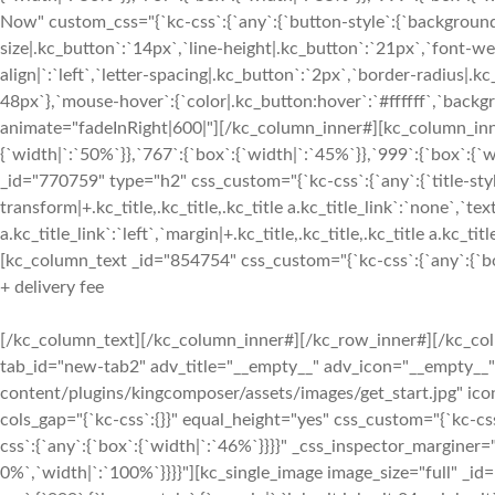
Now" custom_css="{`kc-css`:{`any`:{`button-style`:{`background
size|.kc_button`:`14px`,`line-height|.kc_button`:`21px`,`font-w
align|`:`left`,`letter-spacing|.kc_button`:`2px`,`border-radius
48px`},`mouse-hover`:{`color|.kc_button:hover`:`#ffffff`,`back
animate="fadeInRight|600|"][/kc_column_inner#][kc_column_inn
{`width|`:`50%`}},`767`:{`box`:{`width|`:`45%`}},`999`:{`box`:{`
_id="770759" type="h2" css_custom="{`kc-css`:{`any`:{`title-style`:
transform|+.kc_title,.kc_title,.kc_title a.kc_title_link`:`none`,`text-
a.kc_title_link`:`left`,`margin|+.kc_title,.kc_title,.kc_title a.kc_t
[kc_column_text _id="854754" css_custom="{`kc-css`:{`any`:{`box`
+ delivery fee
[/kc_column_text][/kc_column_inner#][/kc_row_inner#][/kc_col
tab_id="new-tab2" adv_title="__empty__" adv_icon="__empty__"
content/plugins/kingcomposer/assets/images/get_start.jpg" ic
cols_gap="{`kc-css`:{}}" equal_height="yes" css_custom="{`kc-
css`:{`any`:{`box`:{`width|`:`46%`}}}}" _css_inspector_marginer="{
0%`,`width|`:`100%`}}}}"][kc_single_image image_size="full" _