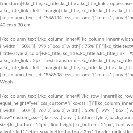
transform|+.kc_title,.kc_title,.kc_title a.kc_title_link`:`uppercase`,
a.kc_title_link`:`left`,`margin|+.kc_title,.kc_title,.kc_title a.kc_t
[kc_column_text _id="546134" css_custom="{`kc-css`:{`any`:{`box`
40 cm x 30 cm
[/kc_column_text][/kc_column_inner#][kc_column_inner# width
{`width|`:`50%`}},`999`:{`box`:{`width|`:`75%`}}}}”][kc_title 
{`title-style`:{`color|+.kc_title,.kc_title,.kc_title a.kc_title_link`:
a.kc_title_link`:`2px`,`text-transform|+.kc_title,.kc_title,.kc_title 
a.kc_title_link`:`left`,`margin|+.kc_title,.kc_title,.kc_title a.kc_t
[kc_column_text _id="858538" css_custom="{`kc-css`:{`any`:{`box`
Wools
[/kc_column_text][/kc_column_inner#][/kc_row_inner#][kc_row_
equal_height=”yes” css_custom=”{`kc-css`:{}}”][kc_column_inne
{`width|`:`50%`}},`767`:{`box`:{`width|`:`55%`}},`999`:{`box`:{`
Now" custom_css="{`kc-css`:{`any`:{`button-style`:{`background
size|.kc_button`:`14px`,`line-height|.kc_button`:`21px`,`font-w
align|`:`left`,`letter-spacing|.kc_button`:`2px`,`border-radius