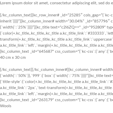
Lorem ipsum dolor sit amet, consectetur adipiscing elit, sed do
[/kc_column_text][kc_row_inner# _id=”25285″ cols_gap=”{`kc-css`
inherit`}}}}”][kc_column_inner# width=”30.04%” _id=”857796″ cs
{`width|`:`25%`}}}}”][kc_title text="c2l6ZQ==" _id="952809" type
{`color|+.kc_title,.kc_title,.kc_title a.kc_title_link`:`#333333`,`let
transform|+.kc_title,.kc_title,.kc_title a.kc_title_link`:`uppercase`,
a.kc_title_link`:`left`,`margin|+.kc_title,.kc_title,.kc_title a.kc_t
[kc_column_text _id="645687" css_custom="{`kc-css`:{`any`:{`box`
40 cm x 30 cm
[/kc_column_text][/kc_column_inner#][kc_column_inner# width
{`width|`:`50%`}},`999`:{`box`:{`width|`:`75%`}}}}”][kc_title 
{`title-style`:{`color|+.kc_title,.kc_title,.kc_title a.kc_title_link`:
a.kc_title_link`:`2px`,`text-transform|+.kc_title,.kc_title,.kc_title 
a.kc_title_link`:`left`,`margin|+.kc_title,.kc_title,.kc_title a.kc_t
[kc_column_text _id="263179" css_custom="{`kc-css`:{`any`:{`box`
Wools