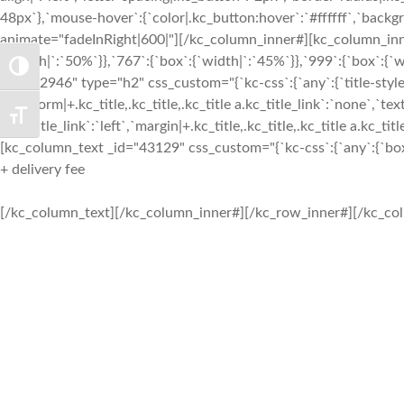
48px`},`mouse-hover`:{`color|.kc_button:hover`:`#ffffff`,`back
animate="fadeInRight|600|"][/kc_column_inner#][kc_column_inn
{`width|`:`50%`}},`767`:{`box`:{`width|`:`45%`}},`999`:{`box`:{`
TOGGLE HIGH CONTRAST
_id="92946" type="h2" css_custom="{`kc-css`:{`any`:{`title-style`:{
transform|+.kc_title,.kc_title,.kc_title a.kc_title_link`:`none`,`text-
TOGGLE FONT SIZE
a.kc_title_link`:`left`,`margin|+.kc_title,.kc_title,.kc_title a.kc_t
[kc_column_text _id="43129" css_custom="{`kc-css`:{`any`:{`box`:
+ delivery fee
[/kc_column_text][/kc_column_inner#][/kc_row_inner#][/kc_colu