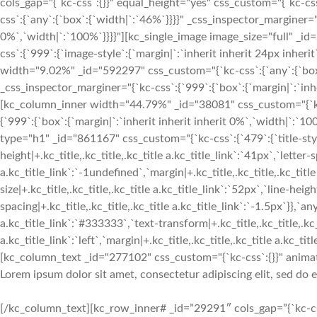
cols_gap="{`kc-css`:{}}" equal_height="yes" css_custom="{`kc-
css`:{`any`:{`box`:{`width|`:`46%`}}}}" _css_inspector_marginer="{
0%`,`width|`:`100%`}}}}"][kc_single_image image_size="full" _
css`:{`999`:{`image-style`:{`margin|`:`inherit inherit 24px inhe
width="9.02%" _id="592297" css_custom="{`kc-css`:{`any`:{`box`:
_css_inspector_marginer="{`kc-css`:{`999`:{`box`:{`margin|`:`inhe
[kc_column_inner width="44.79%" _id="38081" css_custom="{`kc-c
{`999`:{`box`:{`margin|`:`inherit inherit inherit 0%`,`width|
type="h1" _id="861167" css_custom="{`kc-css`:{`479`:{`title-style`:
height|+.kc_title,.kc_title,.kc_title a.kc_title_link`:`41px`,`letter-s
a.kc_title_link`:`-1undefined`,`margin|+.kc_title,.kc_title,.kc_title 
size|+.kc_title,.kc_title,.kc_title a.kc_title_link`:`52px`,`line-heigh
spacing|+.kc_title,.kc_title,.kc_title a.kc_title_link`:`-1.5px`}},`any`
a.kc_title_link`:`#333333`,`text-transform|+.kc_title,.kc_title,.kc_ti
a.kc_title_link`:`left`,`margin|+.kc_title,.kc_title,.kc_title a.kc_t
[kc_column_text _id="277102" css_custom="{`kc-css`:{}}" anima
Lorem ipsum dolor sit amet, consectetur adipiscing elit, sed do
[/kc_column_text][kc_row_inner# _id=”29291″ cols_gap=”{`kc-css`