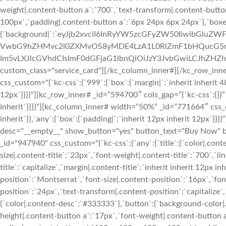
weight|.content-button a`:`700`,`text-transform|.content-butt
100px`,`padding|.content-button a`:`6px 24px 6px 24px`},`boxe
{`background|`:`eyJjb2xvciI6InRyYW5zcGFyZW50IiwibGluZW
VwbG9hZHMvc2l0ZXMvOS8yMDE4LzA1L0RlZmF1bHQucG5nIiwi
Im5vLXJlcGVhdCIsImF0dGFjaG1lbnQiOiJzY3JvbGwiLCJhZHZhbm
custom_class="service_card"][/kc_column_inner#][/kc_row_inn
css_custom="{`kc-css`:{`999`:{`box`:{`margin|`:`inherit inherit 4
12px`}}}}"][kc_row_inner# _id=”594700″ cols_gap=”{`kc-css`:{}}” 
inherit`}}}}”][kc_column_inner# width=”50%” _id=”771664″ css_cu
inherit`}},`any`:{`box`:{`padding|`:`inherit 12px inherit 12px`}}}
desc="__empty__" show_button="yes" button_text="Buy Now" but
_id="947940" css_custom="{`kc-css`:{`any`:{`title`:{`color|.cont
size|.content-title`:`23px`,`font-weight|.content-title`:`700`,`l
title`:`capitalize`,`margin|.content-title`:`inherit inherit 12px i
position`:`Montserrat`,`font-size|.content-position`:`16px`,`fon
position`:`24px`,`text-transform|.content-position`:`capitalize`,
{`color|.content-desc`:`#333333`},`button`:{`background-color|.
height|.content-button a`:`17px`,`font-weight|.content-button 