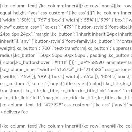
[/kc_column_text][/kc_column_inner#][/kc_row_inner#][kc_row_
equal_height=”yes” css_custom=”{`kc-css`:{}}”][kc_column_inne
{`width|`:`50%`}},`767`:{`box`:{`width|`:`55%`}},`999`:{`box`:{`
Now" custom_css="{`kc-css`:{`479`:{`button-style`:{`font-size|.
24px 6px 24px`,`margin|.kc_button`:`inherit inherit 24px inherit`
inherit`}},`any`:{`button-style`:{`font-family|.kc_button`:`Monts
weight|.kc_button`:`700`,`text-transform|.kc_button`:`uppercase`,
radius|.kc_button`:`50px 50px 50px 50px`,`padding|.kc_button
{`color|.kc_button:hover`:`#ffffff`}}}}" _id="958590" animate="
[kc_column_inner# width=”51.67%” _id=”214583″ css_custom=”{`k
{`width|`:`45%`}},`999`:{`box`:{`width|`:`65%`}},`1024`:{`box`:
css_custom="{`kc-css`:{`any`:{`title-style`:{`color|+.kc_title,.kc_t
transform|+.kc_title,.kc_title,.kc_title a.kc_title_link`:`none`,`text-
a.kc_title_link`:`left`,`margin|+.kc_title,.kc_title,.kc_title a.kc_t
[kc_column_text _id="427928" css_custom="{`kc-css`:{`any`:{`box`
+ delivery fee
[/kc_column_text][/kc_column_inner#][/kc_row_inner#][/kc_col