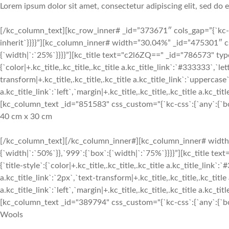
Lorem ipsum dolor sit amet, consectetur adipiscing elit, sed do
[/kc_column_text][kc_row_inner# _id=”373671″ cols_gap=”{`kc-css
inherit`}}}}”][kc_column_inner# width=”30.04%” _id=”475301″ cs
{`width|`:`25%`}}}}”][kc_title text="c2l6ZQ==" _id="786573" type
{`color|+.kc_title,.kc_title,.kc_title a.kc_title_link`:`#333333`,`let
transform|+.kc_title,.kc_title,.kc_title a.kc_title_link`:`uppercase`,
a.kc_title_link`:`left`,`margin|+.kc_title,.kc_title,.kc_title a.kc_t
[kc_column_text _id="851583" css_custom="{`kc-css`:{`any`:{`box`
40 cm x 30 cm
[/kc_column_text][/kc_column_inner#][kc_column_inner# width
{`width|`:`50%`}},`999`:{`box`:{`width|`:`75%`}}}}”][kc_title 
{`title-style`:{`color|+.kc_title,.kc_title,.kc_title a.kc_title_link`:
a.kc_title_link`:`2px`,`text-transform|+.kc_title,.kc_title,.kc_title 
a.kc_title_link`:`left`,`margin|+.kc_title,.kc_title,.kc_title a.kc_t
[kc_column_text _id="389794" css_custom="{`kc-css`:{`any`:{`box`
Wools