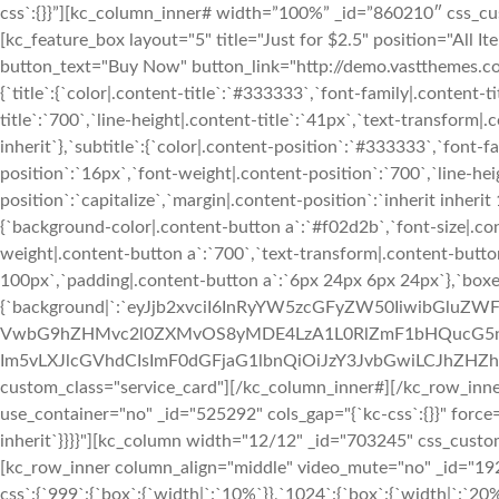
css`:{}}”][kc_column_inner# width=”100%” _id=”860210″ css_custo
[kc_feature_box layout="5" title="Just for $2.5" position="
button_text="Buy Now" button_link="http://demo.vastthemes.com
{`title`:{`color|.content-title`:`#333333`,`font-family|.content-t
title`:`700`,`line-height|.content-title`:`41px`,`text-transform|.c
inherit`},`subtitle`:{`color|.content-position`:`#333333`,`font-f
position`:`16px`,`font-weight|.content-position`:`700`,`line-he
position`:`capitalize`,`margin|.content-position`:`inherit inheri
{`background-color|.content-button a`:`#f02d2b`,`font-size|.con
weight|.content-button a`:`700`,`text-transform|.content-butt
100px`,`padding|.content-button a`:`6px 24px 6px 24px`},`boxe
{`background|`:`eyJjb2xvciI6InRyYW5zcGFyZW50IiwibGluZW
VwbG9hZHMvc2l0ZXMvOS8yMDE4LzA1L0RlZmF1bHQucG5nIiwi
Im5vLXJlcGVhdCIsImF0dGFjaG1lbnQiOiJzY3JvbGwiLCJhZHZhbm
custom_class="service_card"][/kc_column_inner#][/kc_row_inn
use_container="no" _id="525292" cols_gap="{`kc-css`:{}}" force=
inherit`}}}}"][kc_column width="12/12" _id="703245" css_custom="
[kc_row_inner column_align="middle" video_mute="no" _id="1
css`:{`999`:{`box`:{`width|`:`10%`}},`1024`:{`box`:{`width|`:`