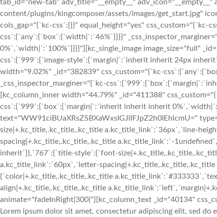
tab_id="new-tab" adv_title="__empty__" adv_icon="__empty__" 
content/plugins/kingcomposer/assets/images/get_start.jpg" ic
cols_gap="{`kc-css`:{}}" equal_height="yes" css_custom="{`kc-
css`:{`any`:{`box`:{`width|`:`46%`}}}}" _css_inspector_marginer="{
0%`,`width|`:`100%`}}}}"][kc_single_image image_size="full" _
css`:{`999`:{`image-style`:{`margin|`:`inherit inherit 24px inhe
width="9.02%" _id="382839" css_custom="{`kc-css`:{`any`:{`box`:
_css_inspector_marginer="{`kc-css`:{`999`:{`box`:{`margin|`:`inhe
[kc_column_inner width="44.79%" _id="411388" css_custom="{`kc
css`:{`999`:{`box`:{`margin|`:`inherit inherit inherit 0%`,`width|`
text="WW91ciBUaXRsZSBXaWxsIGJlIFJpZ2h0IEhlcmU=" type="h1" 
size|+.kc_title,.kc_title,.kc_title a.kc_title_link`:`36px`,`line-heigh
spacing|+.kc_title,.kc_title,.kc_title a.kc_title_link`:`-1undefined`,
inherit`}},`767`:{`title-style`:{`font-size|+.kc_title,.kc_title,.kc_tit
a.kc_title_link`:`60px`,`letter-spacing|+.kc_title,.kc_title,.kc_title 
{`color|+.kc_title,.kc_title,.kc_title a.kc_title_link`:`#333333`,`tex
align|+.kc_title,.kc_title,.kc_title a.kc_title_link`:`left`,`margin|+.k
animate="fadeInRight|300|"][kc_column_text _id="40134" css_cu
Lorem ipsum dolor sit amet, consectetur adipiscing elit, sed do