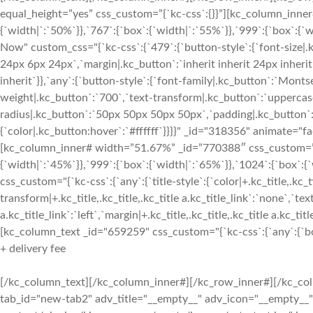
equal_height=”yes” css_custom=”{`kc-css`:{}}”][kc_column_inne
{`width|`:`50%`}},`767`:{`box`:{`width|`:`55%`}},`999`:{`box`:{`
Now" custom_css="{`kc-css`:{`479`:{`button-style`:{`font-size|.
24px 6px 24px`,`margin|.kc_button`:`inherit inherit 24px inherit`
inherit`}},`any`:{`button-style`:{`font-family|.kc_button`:`Monts
weight|.kc_button`:`700`,`text-transform|.kc_button`:`uppercase`,
radius|.kc_button`:`50px 50px 50px 50px`,`padding|.kc_button
{`color|.kc_button:hover`:`#ffffff`}}}}" _id="318356" animate="
[kc_column_inner# width=”51.67%” _id=”770388″ css_custom=”{`k
{`width|`:`45%`}},`999`:{`box`:{`width|`:`65%`}},`1024`:{`box`:
css_custom="{`kc-css`:{`any`:{`title-style`:{`color|+.kc_title,.kc_t
transform|+.kc_title,.kc_title,.kc_title a.kc_title_link`:`none`,`text-
a.kc_title_link`:`left`,`margin|+.kc_title,.kc_title,.kc_title a.kc_t
[kc_column_text _id="659259" css_custom="{`kc-css`:{`any`:{`box`
+ delivery fee
[/kc_column_text][/kc_column_inner#][/kc_row_inner#][/kc_col
tab_id="new-tab2" adv_title="__empty__" adv_icon="__empty__"