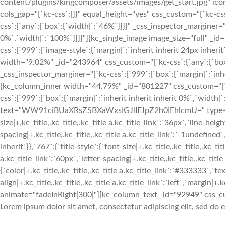
content/plugins/kingcomposer/assets/images/get_start.jpg" ic
cols_gap="{`kc-css`:{}}" equal_height="yes" css_custom="{`kc-
css`:{`any`:{`box`:{`width|`:`46%`}}}}" _css_inspector_marginer="{
0%`,`width|`:`100%`}}}}"][kc_single_image image_size="full" _
css`:{`999`:{`image-style`:{`margin|`:`inherit inherit 24px inhe
width="9.02%" _id="243964" css_custom="{`kc-css`:{`any`:{`box`:
_css_inspector_marginer="{`kc-css`:{`999`:{`box`:{`margin|`:`inhe
[kc_column_inner width="44.79%" _id="801227" css_custom="{`kc
css`:{`999`:{`box`:{`margin|`:`inherit inherit inherit 0%`,`width|`
text="WW91ciBUaXRsZSBXaWxsIGJlIFJpZ2h0IEhlcmU=" type="h1" 
size|+.kc_title,.kc_title,.kc_title a.kc_title_link`:`36px`,`line-heigh
spacing|+.kc_title,.kc_title,.kc_title a.kc_title_link`:`-1undefined`,
inherit`}},`767`:{`title-style`:{`font-size|+.kc_title,.kc_title,.kc_tit
a.kc_title_link`:`60px`,`letter-spacing|+.kc_title,.kc_title,.kc_title 
{`color|+.kc_title,.kc_title,.kc_title a.kc_title_link`:`#333333`,`tex
align|+.kc_title,.kc_title,.kc_title a.kc_title_link`:`left`,`margin|+.k
animate="fadeInRight|300|"][kc_column_text _id="92949" css_cu
Lorem ipsum dolor sit amet, consectetur adipiscing elit, sed do