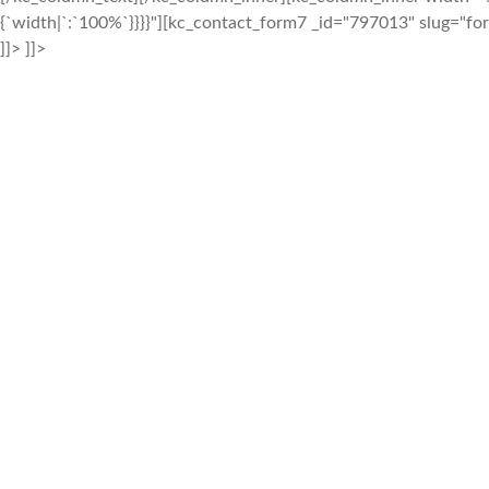
{`width|`:`100%`}}}}"][kc_contact_form7 _id="797013" slug="f
]]> ]]>