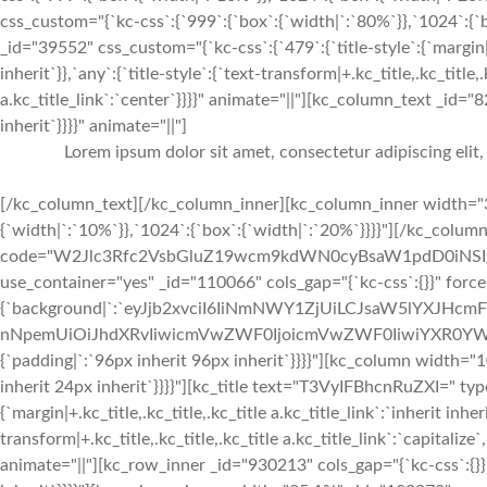
css_custom="{`kc-css`:{`999`:{`box`:{`width|`:`80%`}},`1024`:
_id="39552" css_custom="{`kc-css`:{`479`:{`title-style`:{`margin|+.k
inherit`}},`any`:{`title-style`:{`text-transform|+.kc_title,.kc_title,.
a.kc_title_link`:`center`}}}}" animate="||"][kc_column_text _id="
inherit`}}}}" animate="||"]
Lorem ipsum dolor sit amet, consectetur adipiscing elit
[/kc_column_text][/kc_column_inner][kc_column_inner width="3
{`width|`:`10%`}},`1024`:{`box`:{`width|`:`20%`}}}}"][/kc_colu
code="W2Jlc3Rfc2VsbGluZ19wcm9kdWN0cyBsaW1pdD0iNSIgY2
use_container="yes" _id="110066" cols_gap="{`kc-css`:{}}" forc
{`background|`:`eyJjb2xvciI6IiNmNWY1ZjUiLCJsaW5lYXJHc
nNpemUiOiJhdXRvIiwicmVwZWF0IjoicmVwZWF0IiwiYXR0YWN
{`padding|`:`96px inherit 96px inherit`}}}}"][kc_column width="
inherit 24px inherit`}}}}"][kc_title text="T3VyIFBhcnRuZXI=" typ
{`margin|+.kc_title,.kc_title,.kc_title a.kc_title_link`:`inherit inher
transform|+.kc_title,.kc_title,.kc_title a.kc_title_link`:`capitalize`,
animate="||"][kc_row_inner _id="930213" cols_gap="{`kc-css`:{}}"