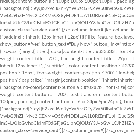
radius|.content-button a`:`100px 100px 100px 100px`,`padding|
{`background|`:`eyJjb2xvciI6InRyYW5zcGFyZW50IiwibGluZW
VwbG9hZHMvc2l0ZXMvOS8yMDE4LzA1L0RlZmF1bHQucG5nIiwi
Im5vLXJlcGVhdCIsImF0dGFjaG1lbnQiOiJzY3JvbGwiLCJhZHZhbm
custom_class="service_card"][/kc_column_inner#][kc_column_in
{`padding|`:`inherit 12px inherit 12px`}}}}”][kc_feature_box lay
show_button="yes" button_text="Buy Now" button_link="http://
{`kc-css`:{`any`:{`title`:{`color|.content-title`:`#333333`,`font-f
weight|.content-title`:`700`,`line-height|.content-title`:`29px`,`t
inherit 12px inherit`},`subtitle`:{`color|.content-position`:`#33
position`:`16px`,`font-weight|.content-position`:`700`,`line-he
position`:`capitalize`,`margin|.content-position`:`inherit inheri
{`background-color|.content-button a`:`#f02d2b`,`font-size|.con
weight|.content-button a`:`700`,`text-transform|.content-butt
100px`,`padding|.content-button a`:`6px 24px 6px 24px`},`boxe
{`background|`:`eyJjb2xvciI6InRyYW5zcGFyZW50IiwibGluZW
VwbG9hZHMvc2l0ZXMvOS8yMDE4LzA1L0RlZmF1bHQucG5nIiwi
Im5vLXJlcGVhdCIsImF0dGFjaG1lbnQiOiJzY3JvbGwiLCJhZHZhbm
custom_class="service_card"][/kc_column_inner#][/kc_row_inne