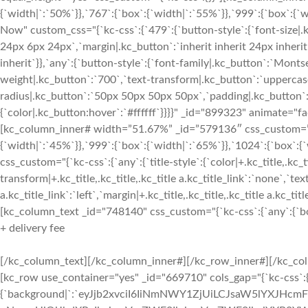
{`width|`:`50%`}},`767`:{`box`:{`width|`:`55%`}},`999`:{`box`:{`
Now" custom_css="{`kc-css`:{`479`:{`button-style`:{`font-size|.
24px 6px 24px`,`margin|.kc_button`:`inherit inherit 24px inherit`
inherit`}},`any`:{`button-style`:{`font-family|.kc_button`:`Monts
weight|.kc_button`:`700`,`text-transform|.kc_button`:`uppercase`,
radius|.kc_button`:`50px 50px 50px 50px`,`padding|.kc_button
{`color|.kc_button:hover`:`#ffffff`}}}}" _id="899323" animate="
[kc_column_inner# width=”51.67%” _id=”579136″ css_custom=”{`k
{`width|`:`45%`}},`999`:{`box`:{`width|`:`65%`}},`1024`:{`box`:
css_custom="{`kc-css`:{`any`:{`title-style`:{`color|+.kc_title,.kc_t
transform|+.kc_title,.kc_title,.kc_title a.kc_title_link`:`none`,`text-
a.kc_title_link`:`left`,`margin|+.kc_title,.kc_title,.kc_title a.kc_t
[kc_column_text _id="748140" css_custom="{`kc-css`:{`any`:{`box`
+ delivery fee
[/kc_column_text][/kc_column_inner#][/kc_row_inner#][/kc_column_inner][/kc_row_inner][/kc_tab][/kc_tabs][/kc_column][/kc_row][kc_row use_container="yes" _id="669710" cols_gap="{`kc-css`:{}}" css_custom="{`kc-css`:{`any`:{`background`:{`background|`:`eyJjb2xvciI6IiNmNWY1ZjUiLCJsaW5lYXJHcmFkaWVudCI6WyIiXSwiaW1hZ2UiOiJub25lIiwicG9zaXRpb24iOiIwJSAwJSIsInNpemUiOiJhdXRvIiwicmVwZWF0IjoicmVwZWF0IiwiYXR0YWNobWVudCI6InNjcm9sbCIsImFkdmFuY2VkIjowfQ==`},`box`:{`padding|`:`96px inherit 72px inherit`}}}}" force="yes"][kc_column width="25%" _id="689949" _css_inspector_marginer="{`kc-css`:{`479`:{`box`:{`margin|`:`inherit inherit inherit 0%`,`width|`:`100%`}},`767`:{`box`:{`margin|`:`inherit inherit inherit 0%`,`width|`:`50%`}},`999`:{`box`:{`margin|`:`inherit inherit inherit 0%`,`width|`:`50%`}},`1024`:{`box`:{`margin|`:`inherit inherit inherit 0%`,`width|`:`25%`}}}}" css_custom="{`kc-css`:{}}"][kc_feature_box layout="3" title="Booking via Call" desc="MS04ODgtMTIzLTQ1Njc=" icon="sl-phone" _id="207984" css_custom="{`kc-css`:{`999`:{`boxes`:{`padding|`:`inherit inherit 24px inherit`}},`1024`:{`boxes`:{`margin|`:`inherit inherit 12px inherit`}},`any`:{`title`:{`color|.content-title`:`#6b6b6b`,`font-family|.content-title`:`Lato`,`font-size|.content-title`:`16px`,`font-weight|.content-title`:`400`,`line-height|.content-title`:`24px`,`text-transform|.content-title`:`capitalize`,`margin|.content-title`:`inherit inherit 6px inherit`},`desc`:{`color|.content-desc`:`#333333`,`font-family|.content-desc`:`Montserrat`,`font-size|.content-desc`:`16px`,`font-weight|.content-desc`:`700`,`line-height|.content-desc`:`24px`,`text-transform|.content-desc`:`none`},`icon`:{`color|.content-icon i`:`#f02d2b`,`font-size|.content-icon i`:`23px`,`line-height|.content-icon i`:`29px`}}}}" animate="||"][/kc_column][kc_column width="25%" video_mute="no" _id="958732" _css_inspector_marginer="{`kc-css`:{`479`:{`box`:{`margin|`:`inherit inherit inherit 0%`,`width|`:`100%`}},`767`:{`box`:{`margin|`:`inherit inherit inherit 0%`,`width|`:`50%`}},`999`:{`box`:{`margin|`:`inherit inherit inherit 0%`,`width|`:`50%`}},`1024`:{`box`:{`margin|`:`inherit inherit inherit 0%`,`width|`:`25%`}}}}" video_bg_url="__empty__" css_custom="{`kc-css`:{}}"][kc_feature_box layout="3" title="Asking Question via Email" desc="dmFzdHRoZW1lc0BtYWlsLmNvbQ==" icon="sl-envelope-open" _id="838584" css_custom="{`kc-css`:{`999`:{`boxes`:{`padding|`:`inherit inherit 24px inherit`}},`1024`:{`boxes`:{`margin|`:`inherit inherit 12px inherit`}},`any`:{`title`:{`color|.content-title`:`#6b6b6b`,`font-family|.content-title`:`Lato`,`font-size|.content-title`:`16px`,`font-weight|.content-title`:`400`,`line-height|.content-title`:`24px`,`text-transform|.content-title`:`capitalize`,`margin|.content-title`:`inherit inherit 6px inherit`},`desc`:{`color|.content-desc`:`#333333`,`font-family|.content-desc`:`Montserrat`,`font-size|.content-desc`:`16px`,`font-weight|.content-desc`:`700`,`line-height|.content-desc`:`24px`,`text-transform|.content-desc`:`none`},`icon`:{`color|.content-icon i`:`#f02d2b`,`font-size|.content-icon i`:`23px`,`line-height|.content-icon i`:`29px`}}}}" animate="||"][/kc_column][kc_column width="25%" _id="652741" _css_inspector_marginer="{`kc-css`:{`479`:{`box`:{`margin|`:`inherit inherit inherit 0%`,`width|`:`100%`}},`767`:{`box`:{`margin|`:`inherit inherit inherit 0%`,`width|`:`50%`}},`999`:{`box`:{`margin|`:`inherit inherit inherit 0%`,`width|`:`50%`}},`1024`:{`box`:{`margin|`:`inherit inherit inherit 0%`,`width|`:`25%`}}}}" css_custom="{`kc-css`:{}}"][kc_feature_box layout="3" title="Get More Information" desc="d3d3LnZhc3R0aGVtZXMuY29t" icon="sl-globe" _id="609086" css_custom="{`kc-css`:{`999`:{`boxes`:{`padding|`:`inherit inherit 24px inherit`}},`1024`:{`boxes`:{`margin|`:`inherit inherit 12px inherit`}},`any`:{`title`:{`color|.content-title`:`#6b6b6b`,`font-family|.content-title`:`Lato`,`font-size|.content-title`:`16px`,`font-weight|.content-title`:`400`,`line-height|.content-title`:`24px`,`text-transform|.content-title`:`capitalize`,`margin|.content-title`:`inherit inherit 6px inherit`},`desc`:{`color|.content-desc`:`#333333`,`font-family|.content-desc`:`Montserrat`,`font-size|.content-desc`:`16px`,`font-weight|.content-desc`:`700`,`line-height|.content-desc`:`24px`,`text-transform|.content-desc`:`none`},`icon`:{`color|.content-icon i`:`#f02d2b`,`font-size|.content-icon i`:`23px`,`line-height|.content-icon i`:`29px`}}}}" animate="||"][/kc_column][kc_column width="25%" _id="670978" _css_inspector_marginer="{`kc-css`:{`479`:{`box`:{`margin|`:`inherit inherit inherit 0%`,`width|`:`100%`}},`767`:{`box`:{`margin|`:`inherit inherit inherit 0%`,`width|`:`50%`}},`999`:{`box`:{`margin|`:`inherit inherit inherit 0%`,`width|`:`50%`}},`1024`:{`box`:{`margin|`:`inherit inherit inherit 0%`,`width|`:`25%`}}}}" css_cu