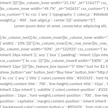
Lorem ipsum dolor sit amet, consectetur adipiscing elit
[/kc_column_text][/kc_column_inner][kc_column_inner width="2
{`width|`:`10%`}}}}"][/kc_column_inner][/kc_row_inner][kc_row_i
[kc_column_inner width="50%" _id="522925" css_custom="{`kc-css
inherit 24px inherit`}},`any`:{`box`:{`padding|`:`inherit 12px in
css_custom=”{`kc-css`:{}}”][kc_column_inner# width=”100%” _id
inherit 12px`}}}}”][kc_feature_box layout="5" title="Just fo
show_button="yes" button_text="Buy Now" button_link="http://
{`kc-css`:{`any`:{`title`:{`color|.content-title`:`#333333`,`font-f
weight|.content-title`:`700`,`line-height|.content-title`:`41px`,`t
inherit 12px inherit`},`subtitle`:{`color|.content-position`:`#33
position`:`16px`,`font-weight|.content-position`:`700`,`line-he
position`:`capitalize`,`margin|.content-position`:`inherit inheri
{`background-color|.content-button a`:`#f02d2b`,`font-size|.con