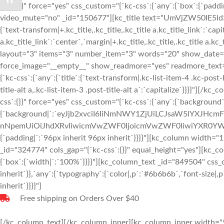
TOGGLE FONT SIZE
css`:{}}" force="yes" css_custom="{`kc-css`:{`any`:{`box`:{`padd
video_mute="no" _id="150677"][kc_title text="UmVjZW50IE5ld3M
{`text-transform|+.kc_title,.kc_title,.kc_title a.kc_title_link`:`capit
a.kc_title_link`:`center`,`margin|+.kc_title,.kc_title,.kc_title a.kc
layout="3" items="3" number_item="3" words="20" show_date
force_image="__empty__" show_readmore="yes" readmore_text
{`kc-css`:{`any`:{`title`:{`text-transform|.kc-list-item-4 .kc-post-h
title-alt a,.kc-list-item-3 .post-title-alt a`:`capitalize`}}}}"]
css`:{}}" force="yes" css_custom="{`kc-css`:{`any`:{`background`
{`background|`:`eyJjb2xvciI6IiNmNWY1ZjUiLCJsaW5lYXJHc
nNpemUiOiJhdXRvIiwicmVwZWF0IjoicmVwZWF0IiwiYXR0YWN
{`padding|`:`96px inherit 96px inherit`}}}}"][kc_column width
_id="324774" cols_gap="{`kc-css`:{}}" equal_height="yes"][kc_
{`box`:{`width|`:`100%`}}}}"][kc_column_text _id="849504" css_c
inherit`}},`any`:{`typography`:{`color|,p`:`#6b6b6b`,`font-size|,p
inherit`}}}}"]
Free shipping on Orders Over $40
[/kc_column_text][/kc_column_inner][kc_column_inner width="5