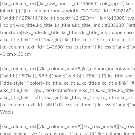
[/kc_column_text][kc_row_inner# _id=”36684″ cols_gap=”{`kc-css`
inherit`}}}}”][kc_column_inner# width=”30.04%” _id=”920216″ cs
{`width|`:`25%`}}}}”][kc_title text="c2l6ZQ==" _id="613888" type
{`color|+.kc_title,.kc_title,.kc_title a.kc_title_link`:`#333333`,`let
transform|+.kc_title,.kc_title,.kc_title a.kc_title_link`:`uppercase`,
a.kc_title_link`:`left`,`margin|+.kc_title,.kc_title,.kc_title a.kc_t
[kc_column_text _id="143630" css_custom="{`kc-css`:{`any`:{`box`
40 cm x 30 cm
[/kc_column_text][/kc_column_inner#][kc_column_inner# width
{`width|`:`50%`}},`999`:{`box`:{`width|`:`75%`}}}}”][kc_title 
{`title-style`:{`color|+.kc_title,.kc_title,.kc_title a.kc_title_link`:
a.kc_title_link`:`2px`,`text-transform|+.kc_title,.kc_title,.kc_title 
a.kc_title_link`:`left`,`margin|+.kc_title,.kc_title,.kc_title a.kc_t
[kc_column_text _id="491103" css_custom="{`kc-css`:{`any`:{`box`
Wools
[/kc_column_text][/kc_column_inner#][/kc_row_inner#][kc_row_
equal_height=”yes” css_custom=”{`kc-css`:{}}”][kc_column_inne