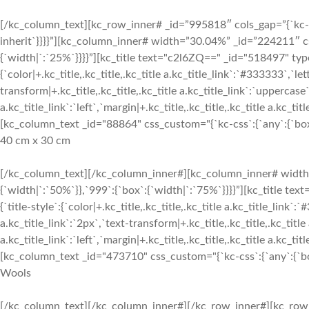
[/kc_column_text][kc_row_inner# _id=”995818″ cols_gap=”{`kc-css
inherit`}}}}”][kc_column_inner# width=”30.04%” _id=”224211″ cs
{`width|`:`25%`}}}}”][kc_title text="c2l6ZQ==" _id="518497" type
{`color|+.kc_title,.kc_title,.kc_title a.kc_title_link`:`#333333`,`let
transform|+.kc_title,.kc_title,.kc_title a.kc_title_link`:`uppercase`,
a.kc_title_link`:`left`,`margin|+.kc_title,.kc_title,.kc_title a.kc_t
[kc_column_text _id="88864" css_custom="{`kc-css`:{`any`:{`box`:
40 cm x 30 cm
[/kc_column_text][/kc_column_inner#][kc_column_inner# width
{`width|`:`50%`}},`999`:{`box`:{`width|`:`75%`}}}}”][kc_title 
{`title-style`:{`color|+.kc_title,.kc_title,.kc_title a.kc_title_link`:
a.kc_title_link`:`2px`,`text-transform|+.kc_title,.kc_title,.kc_title 
a.kc_title_link`:`left`,`margin|+.kc_title,.kc_title,.kc_title a.kc_t
[kc_column_text _id="473710" css_custom="{`kc-css`:{`any`:{`box`
Wools
[/kc_column_text][/kc_column_inner#][/kc_row_inner#][kc_row_