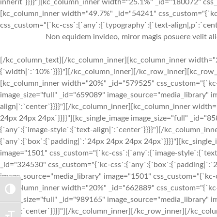
inherit`}}}}"][kc_column_inner width="25.1%" _id="180072" css_
[kc_column_inner width="49.7%" _id="54241" css_custom="{`kc-c
css_custom="{`kc-css`:{`any`:{`typography`:{`text-align|,p`:`cente
Non equidem invideo, miror magis posuere velit al
[/kc_column_text][/kc_column_inner][kc_column_inner width="2
{`width|`:`10%`}}}}"][/kc_column_inner][/kc_row_inner][kc_ro
[kc_column_inner width="20%" _id="579525" css_custom="{`kc-cs
image_size="full" _id="659089" image_source="media_library" im
align|`:`center`}}}}"][/kc_column_inner][kc_column_inner width
24px 24px 24px`}}}}"][kc_single_image image_size="full" _id="
{`any`:{`image-style`:{`text-align|`:`center`}}}}"][/kc_column
{`any`:{`box`:{`padding|`:`24px 24px 24px 24px`}}}}"][kc_singl
image="1501" css_custom="{`kc-css`:{`any`:{`image-style`:{`tex
_id="324530" css_custom="{`kc-css`:{`any`:{`box`:{`padding|`:`
image_source="media_library" image="1501" css_custom="{`kc-css`
[kc_column_inner width="20%" _id="662889" css_custom="{`kc-cs
TOGGLE HIGH CONTRAST
image_size="full" _id="989165" image_source="media_library" im
align|`:`center`}}}}"][/kc_column_inner][/kc_row_inner][/kc_c